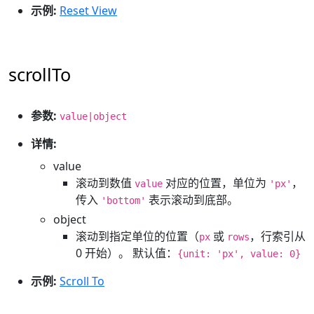
示例:
Reset View
scrollTo
参数:
value|object
详情:
value
滚动到数值
对应的位置，单位为
，
value
'px'
传入
表示滚动到底部。
'bottom'
object
滚动到指定单位的位置（
或
，行索引从
px
rows
0 开始）。 默认值：
{unit: 'px', value: 0}
示例:
Scroll To