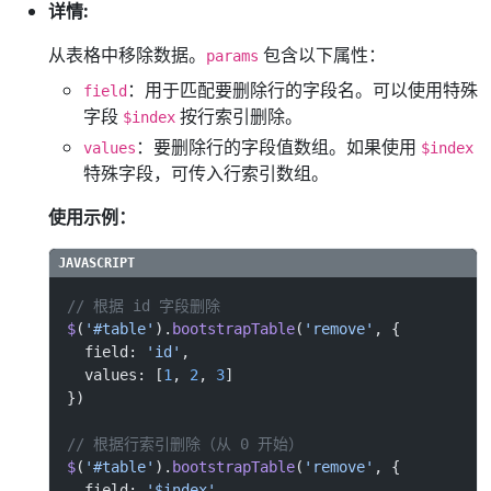
详情:
从表格中移除数据。
包含以下属性：
params
：用于匹配要删除行的字段名。可以使用特殊
field
字段
按行索引删除。
$index
：要删除行的字段值数组。如果使用
values
$index
特殊字段，可传入行索引数组。
使用示例：
// 根据 id 字段删除
$
(
'#table'
).
bootstrapTable
(
'remove'
, {
  field: 
'id'
,
  values: [
1
, 
2
, 
3
]
})
// 根据行索引删除（从 0 开始）
$
(
'#table'
).
bootstrapTable
(
'remove'
, {
  field: 
'$index'
,