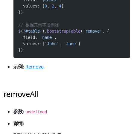
  values: [
0
, 
2
, 
4
]
})
// 根据其他字段删除
$
(
'#table'
).
bootstrapTable
(
'remove'
, {
  field: 
'name'
,
  values: [
'John'
, 
'Jane'
]
})
示例:
Remove
removeAll
参数:
undefined
详情: