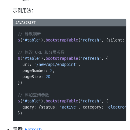
示例用法：
// 静默刷新
$
(
'#table'
).
bootstrapTable
(
'refresh'
, {silent: 
t
// 修改 URL 和分页参数
$
(
'#table'
).
bootstrapTable
(
'refresh'
, {
  url: 
'/new/api/endpoint'
,
  pageNumber: 
2
,
  pageSize: 
20
})
// 添加查询参数
$
(
'#table'
).
bootstrapTable
(
'refresh'
, {
  query: {status: 
'active'
, category: 
'electroni
})
示例:
Refresh