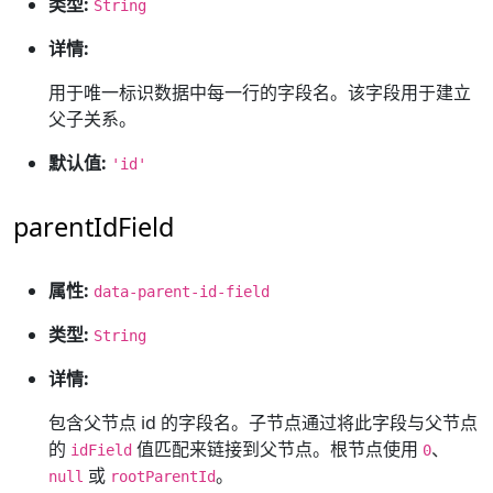
类型:
String
详情:
用于唯一标识数据中每一行的字段名。该字段用于建立
父子关系。
默认值:
'id'
parentIdField
属性:
data-parent-id-field
类型:
String
详情:
包含父节点 id 的字段名。子节点通过将此字段与父节点
的
值匹配来链接到父节点。根节点使用
、
idField
0
或
。
null
rootParentId