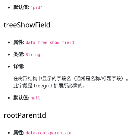
默认值:
'pid'
treeShowField
属性:
data-tree-show-field
类型:
String
详情:
在树形结构中显示的字段名（通常是名称/标题字段）。
此字段是 treegrid 扩展所必需的。
默认值:
null
rootParentId
属性:
data-root-parent-id