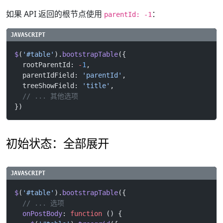
如果 API 返回的根节点使用
：
parentId: -1
$
(
'#table'
).
bootstrapTable
({
  rootParentId: 
-
1
,
  parentIdField: 
'parentId'
,
  treeShowField: 
'title'
,
  // ... 其他选项
})
初始状态：全部展开
$
(
'#table'
).
bootstrapTable
({
  // ... 选项
  onPostBody
: 
function
 () {