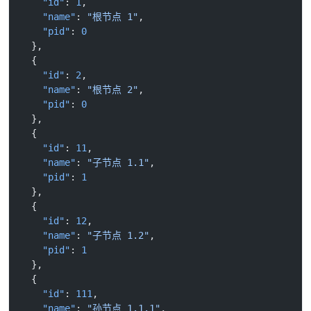
    "id"
: 
1
,
    "name"
: 
"根节点 1"
,
    "pid"
: 
0
  },
  {
    "id"
: 
2
,
    "name"
: 
"根节点 2"
,
    "pid"
: 
0
  },
  {
    "id"
: 
11
,
    "name"
: 
"子节点 1.1"
,
    "pid"
: 
1
  },
  {
    "id"
: 
12
,
    "name"
: 
"子节点 1.2"
,
    "pid"
: 
1
  },
  {
    "id"
: 
111
,
    "name"
: 
"孙节点 1.1.1"
,