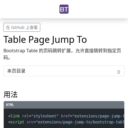
在 GitHub 上查看
Table Page Jump To
Bootstrap Table 的页码跳转扩展，允许直接跳转到指定页
码。
本页目录
用法
<
link
 rel
=
"stylesheet"
 href
=
"extensions/page-jump-to
<
script
 src
=
"extensions/page-jump-to/bootstrap-table